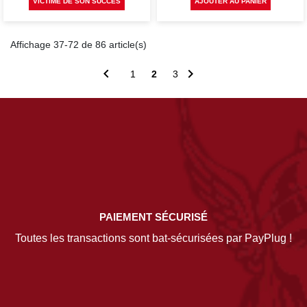
VICTIME DE SON SUCCÈS
AJOUTER AU PANIER
Affichage 37-72 de 86 article(s)


1
2
3
PAIEMENT SÉCURISÉ
Toutes les transactions sont bat-sécurisées par PayPlug !