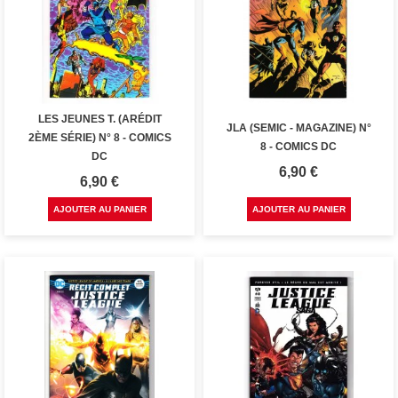
LES JEUNES T. (ARÉDIT
JLA (SEMIC - MAGAZINE) N°
2ÈME SÉRIE) N° 8 - COMICS
8 - COMICS DC
DC
Prix
6,90 €
Prix
6,90 €
AJOUTER AU PANIER
AJOUTER AU PANIER