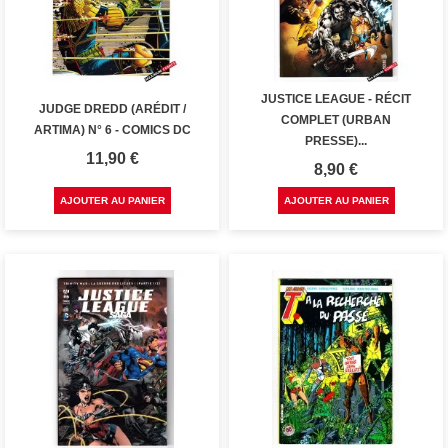
JUSTICE LEAGUE - RÉCIT
JUDGE DREDD (ARÉDIT /
COMPLET (URBAN
ARTIMA) N° 6 - COMICS DC
PRESSE)...
Prix
11,90 €
Prix
8,90 €
AJOUTER AU PANIER
AJOUTER AU PANIER