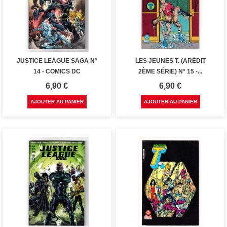
JUSTICE LEAGUE SAGA N°
LES JEUNES T. (ARÉDIT
14 - COMICS DC
2ÈME SÉRIE) N° 15 -...
Prix
Prix
6,90 €
6,90 €
AJOUTER AU PANIER
AJOUTER AU PANIER