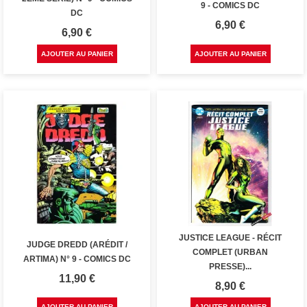
9 - COMICS DC
DC
Prix
6,90 €
Prix
6,90 €
AJOUTER AU PANIER
AJOUTER AU PANIER
JUSTICE LEAGUE - RÉCIT
JUDGE DREDD (ARÉDIT /
COMPLET (URBAN
ARTIMA) N° 9 - COMICS DC
PRESSE)...
Prix
11,90 €
Prix
8,90 €
AJOUTER AU PANIER
AJOUTER AU PANIER