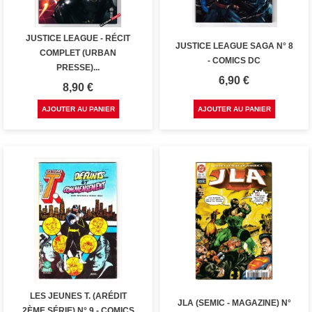
JUSTICE LEAGUE - RÉCIT
JUSTICE LEAGUE SAGA N° 8
COMPLET (URBAN
- COMICS DC
PRESSE)...
Prix
6,90 €
Prix
8,90 €
AJOUTER AU PANIER
AJOUTER AU PANIER
LES JEUNES T. (ARÉDIT
JLA (SEMIC - MAGAZINE) N°
2ÈME SÉRIE) N° 9 - COMICS