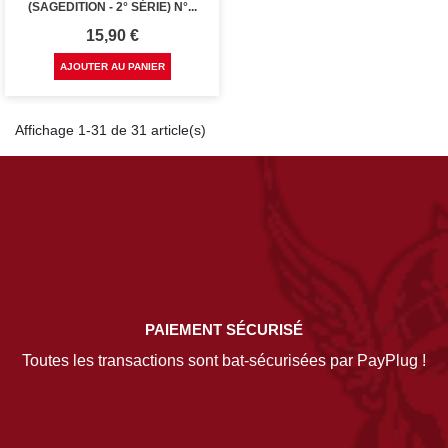
(SAGEDITION - 2° SÉRIE) N°...
Prix
15,90 €
AJOUTER AU PANIER
Affichage 1-31 de 31 article(s)
PAIEMENT SÉCURISÉ
Toutes les transactions sont bat-sécurisées par PayPlug !