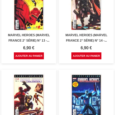
MARVEL HEROES (MARVEL
MARVEL HEROES (MARVEL
FRANCE 2° SÉRIE) N° 13 -...
FRANCE 2° SÉRIE) N° 14 -...
Prix
Prix
6,90 €
6,90 €
AJOUTER AU PANIER
AJOUTER AU PANIER