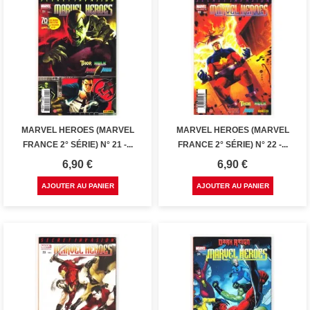
MARVEL HEROES (MARVEL
MARVEL HEROES (MARVEL
FRANCE 2° SÉRIE) N° 21 -...
FRANCE 2° SÉRIE) N° 22 -...
Prix
Prix
6,90 €
6,90 €
AJOUTER AU PANIER
AJOUTER AU PANIER