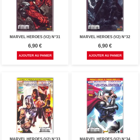
MARVEL HEROES (V2) N°31
MARVEL HEROES (V2) N°32
Prix
Prix
6,90 €
6,90 €
AJOUTER AU PANIER
AJOUTER AU PANIER
MARVEL HEROES (V2) N°33
MARVEL HEROES (V2) N°34